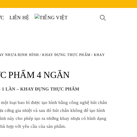
ỨC
LIÊN HỆ
Search
AY NHỰA ĐỊNH HÌNH
/
KHAY ĐỰNG THỰC PHẨM
/ KHAY
C PHẨM 4 NGĂN
 1 LẦN – KHAY ĐỰNG THỰC PHẨM
 một loại bao bì được tạo hình bằng công nghệ hút chân
a cứng gia nhiệt và sau đó hút chân không để tạo hình
ình này cho phép tạo ra những khay nhựa có hình dạng
phù hợp với yêu cầu của sản phẩm.