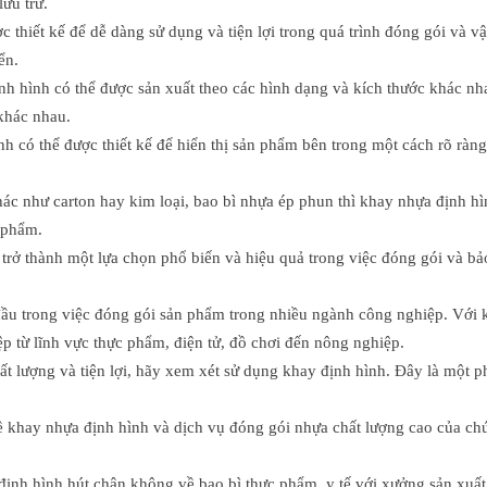
lưu trữ.
c thiết kế để dễ dàng sử dụng và tiện lợi trong quá trình đóng gói và
ển.
h hình có thể được sản xuất theo các hình dạng và kích thước khác nh
khác nhau.
h có thể được thiết kế để hiển thị sản phẩm bên trong một cách rõ ràng
 khác như carton hay kim loại, bao bì nhựa ép phun thì khay nhựa định 
n phẩm.
trở thành một lựa chọn phổ biến và hiệu quả trong việc đóng gói và b
u trong việc đóng gói sản phẩm trong nhiều ngành công nghiệp. Với khả
p từ lĩnh vực thực phẩm, điện tử, đồ chơi đến nông nghiệp.
t lượng và tiện lợi, hãy xem xét sử dụng khay định hình. Đây là một 
về khay nhựa định hình và dịch vụ đóng gói nhựa chất lượng cao của chú
ịnh hình hút chân không về bao bì thực phẩm, y tế với xưởng sản xuất