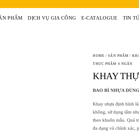
ẢN PHẨM
DỊCH VỤ GIA CÔNG
E-CATALOGUE
TIN T
HOME
/
SẢN PHẨM
/
KH
THỰC PHẨM 4 NGĂN
KHAY THỰ
BAO BÌ NHỰA DÙNG
Khay nhựa định hình là
không, sử dụng tấm nhự
theo khuôn mẫu. Quá tr
đa dạng và chính xác, 