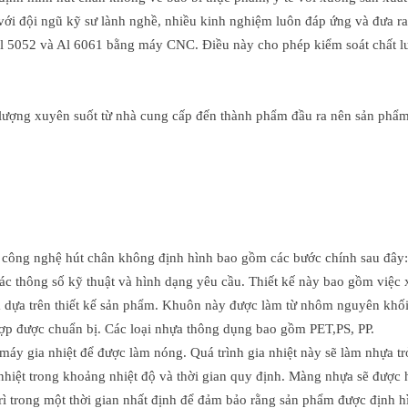
i đội ngũ kỹ sư lành nghề, nhiều kinh nghiệm luôn đáp ứng và đưa ra 
5052 và Al 6061 bằng máy CNC. Điều này cho phép kiểm soát chất lượ
t lượng xuyên suốt từ nhà cung cấp đến thành phẩm đầu ra nên sản phẩ
 công nghệ hút chân không định hình bao gồm các bước chính sau đây:
ác thông số kỹ thuật và hình dạng yêu cầu. Thiết kế này bao gồm việc x
 dựa trên thiết kế sản phẩm. Khuôn này được làm từ nhôm nguyên khối
hợp được chuẩn bị. Các loại nhựa thông dụng bao gồm PET,PS, PP.
máy gia nhiệt để được làm nóng. Quá trình gia nhiệt này sẽ làm nhựa t
nhiệt trong khoảng nhiệt độ và thời gian quy định. Màng nhựa sẽ đượ
ì trong một thời gian nhất định để đảm bảo rằng sản phẩm được định h